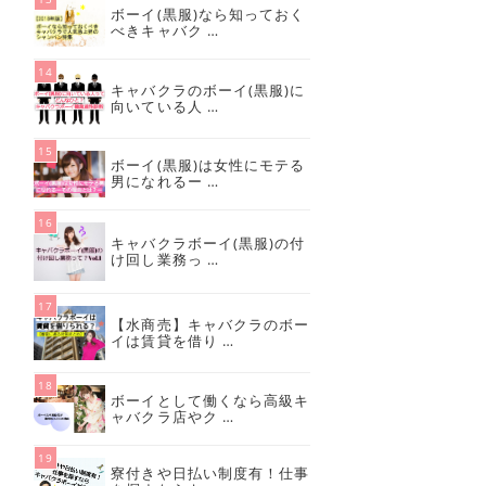
ボーイ(黒服)なら知っておく
べきキャバク …
キャバクラのボーイ(黒服)に
向いている人 …
ボーイ(黒服)は女性にモテる
男になれるー …
キャバクラボーイ(黒服)の付
け回し業務っ …
【水商売】キャバクラのボー
イは賃貸を借り …
ボーイとして働くなら高級キ
ャバクラ店やク …
寮付きや日払い制度有！仕事