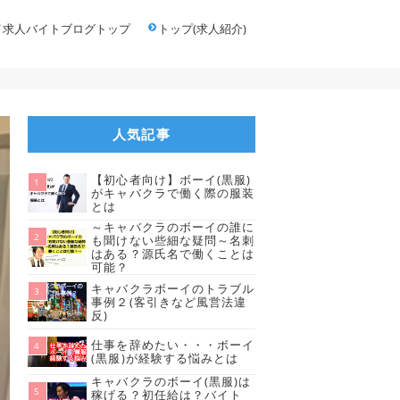
イ求人バイトブログトップ
トップ(求人紹介)
人気記事
【初心者向け】ボーイ(黒服)
がキャバクラで働く際の服装
とは
～キャバクラのボーイの誰に
も聞けない些細な疑問～名刺
はある？源氏名で働くことは
可能？
キャバクラボーイのトラブル
事例２(客引きなど風営法違
反)
仕事を辞めたい・・・ボーイ
(黒服)が経験する悩みとは
キャバクラのボーイ(黒服)は
稼げる？初任給は？バイト