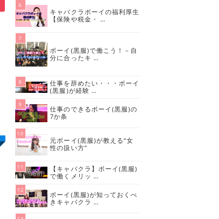
キャバクラボーイの福利厚生
【保険や税金・ …
説
ボーイ(黒服)で働こう！－自
分に合ったキ …
仕事を辞めたい・・・ボーイ
(黒服)が経験 …
仕事のできるボーイ(黒服)の
7か条
元ボーイ(黒服)が教える“女
性の扱い方”
【キャバクラ】ボーイ(黒服)
で働くメリッ …
ボーイ(黒服)が知っておくべ
きキャバクラ …