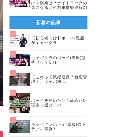
は？副業は？ナイトワークの
気になるお給料事情徹底解剖
新着の記事
【初心者向け】ボーイ(黒服)
がキャバクラ …
キャバクラのボーイ(黒服)は
稼げる？初任 …
【これって風紀違反？色恋管
理？】キャバ嬢 …
ボーイを辞めたい！辞めたい
理由６選とその …
キャバクラボーイ(黒服)のト
ラブル事例3 …