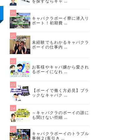
を探すならキャ …
キャバクラボーイ寮に潜入リ
ポート！初期費 …
未経験でもわかるキャバクラ
ボーイの仕事内 …
お客様やキャバ嬢から愛され
るボーイになれ …
【ボーイで働く方必見】ブラ
ックなキャバク …
～キャバクラのボーイの誰に
も聞けない些細 …
キャバクラボーイのトラブル
事例２(客引き …